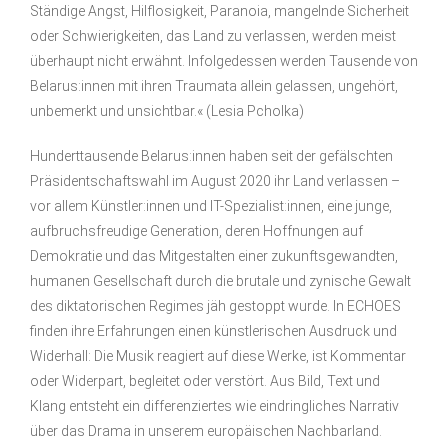
Ständige Angst, Hilflosigkeit, Paranoia, mangelnde Sicherheit
oder Schwierigkeiten, das Land zu verlassen, werden meist
überhaupt nicht erwähnt. Infolgedessen werden Tausende von
Belarus:innen mit ihren Traumata allein gelassen, ungehört,
unbemerkt und unsichtbar.« (Lesia Pcholka)
Hunderttausende Belarus:innen haben seit der gefälschten
Präsidentschaftswahl im August 2020 ihr Land verlassen –
vor allem Künstler:innen und IT-Spezialist:innen, eine junge,
aufbruchsfreudige Generation, deren Hoffnungen auf
Demokratie und das Mitgestalten einer zukunftsgewandten,
humanen Gesellschaft durch die brutale und zynische Gewalt
des diktatorischen Regimes jäh gestoppt wurde. In ECHOES
finden ihre Erfahrungen einen künstlerischen Ausdruck und
Widerhall: Die Musik reagiert auf diese Werke, ist Kommentar
oder Widerpart, begleitet oder verstört. Aus Bild, Text und
Klang entsteht ein differenziertes wie eindringliches Narrativ
über das Drama in unserem europäischen Nachbarland.