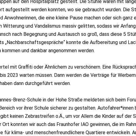
ruppen auf den Hospitalplatz gestellt. Die Stühle waren mit langen
 dort aufgestellt werden konnten, wo sie gebraucht wurden. Die
nd Anwohnerinnen, die eine kleine Pause machen oder sich ganz
ch Witterung und Vandalismus massiv gelitten, sodass wir Anfan
nsch nach Begegnung und Austausch so groß, dass diese 5 Stüh
ts „Nachbarschaftsgespräche“ konnte die Aufbereitung und Lacki
hen kommen und dankbar angenommen werden.
rtel mit Graffiti oder Ähnlichem zu verschönern. Eine Rücksprac
r bis 2023 warten müssen. Dann werden die Verträge für Werbe
rhaben dann durchgeführt werden.
hannes-Brenz-Schule in der Hohe Straße meldeten sich beim Forum
eich vor ihrer Schule sicherer zu gestalten. Autofahrer*innen 
gibt keinen Zebrastreifen o.Ä., um vor Allem die Kinder auf der 
r Ort konnten wir auch das Fraunhofer IAO gewinnen, die im Ra
e für klima- und menschenfreundlichere Quartiere entwickeln. 